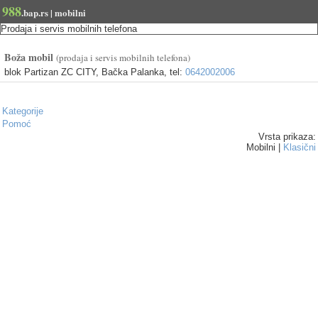
988
.bap.rs | mobilni
Prodaja i servis mobilnih telefona
Boža mobil
(prodaja i servis mobilnih telefona)
blok Partizan ZC CITY, Bačka Palanka, tel:
0642002006
Kategorije
Pomoć
Vrsta prikaza:
Mobilni |
Klasični