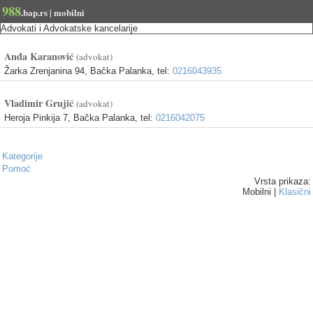
988
.bap.rs | mobilni
Advokati i Advokatske kancelarije
Anđa Karanović
(advokat)
Žarka Zrenjanina 94, Bačka Palanka, tel:
0216043935
Vladimir Grujić
(advokat)
Heroja Pinkija 7, Bačka Palanka, tel:
0216042075
Kategorije
Pomoć
Vrsta prikaza:
Mobilni |
Klasični