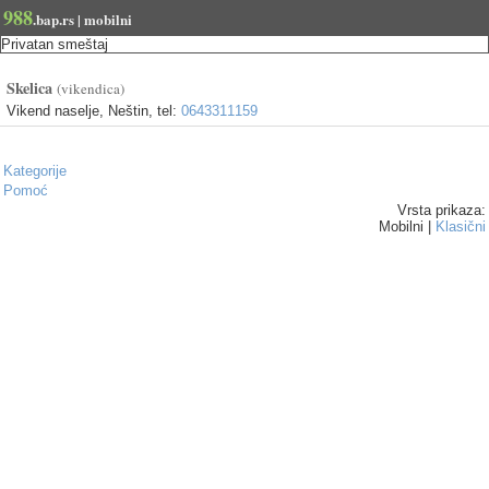
988
.bap.rs | mobilni
Privatan smeštaj
Skelica
(vikendica)
Vikend naselje, Neštin, tel:
0643311159
Kategorije
Pomoć
Vrsta prikaza:
Mobilni |
Klasični