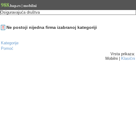
988
.bap.rs | mobilni
Osiguravajuća društva
Ne postoji nijedna firma izabranoj kategoriji
!
Kategorije
Pomoć
Vrsta prikaza:
Mobilni |
Klasični