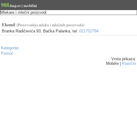
988
.bap.rs | mobilni
Mlekare i mlečni proizvodi
Ekomil
(Proizvodnja mleka i mlečnih proizvoda)
Branka Radičevića 93, Bačka Palanka, tel:
021752784
Kategorije
Pomoć
Vrsta prikaza:
Mobilni |
Klasični