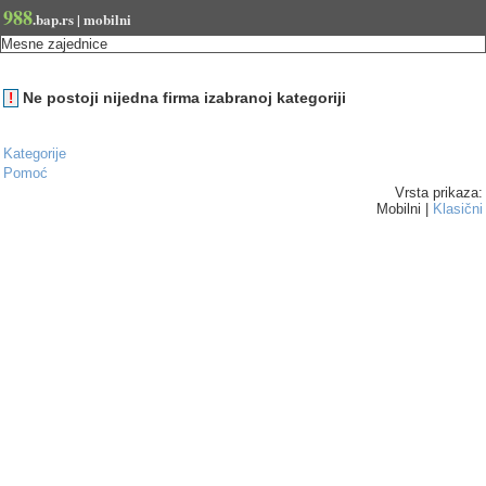
988
.bap.rs | mobilni
Mesne zajednice
Ne postoji nijedna firma izabranoj kategoriji
!
Kategorije
Pomoć
Vrsta prikaza:
Mobilni |
Klasični