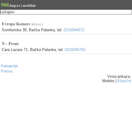
988
.bap.rs | mobilni
Ležajevi
Evropa Komerc
(d.o.o.)
Somborska 30, Bačka Palanka, tel:
0216044572
N - Prom
Cara Lazara 71, Bačka Palanka, tel:
0216046763
Kategorije
Pomoć
Vrsta prikaza:
Mobilni |
Klasični