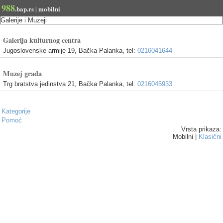
988
.bap.rs | mobilni
Galerije i Muzeji
Galerija kulturnog centra
Jugoslovenske armije 19, Bačka Palanka, tel:
0216041644
Muzej grada
Trg bratstva jedinstva 21, Bačka Palanka, tel:
0216045933
Kategorije
Pomoć
Vrsta prikaza:
Mobilni |
Klasični