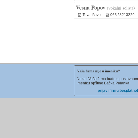
Vesna Popov
(vokalni solista)
Tovariševo
063 / 8213229
Vaša firma nije u imeniku?
Neka i Vaša firma bude u poslovnom
imeniku opštine Bačka Palanka!
prijavi firmu besplatno!