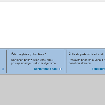
Želite naglašen prikaz firme?
Želite da postavite tekst i slik
Naglašen prikaz ističe Vašu firmu, i
Postavite podatke o Vašoj fi
postaje upadljiv budućim klijentima.
posebnu stranicu!
kontaktirajte nas!
kontaktira