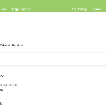
nuda
Mapa opštine
Marketing
Pomoć
 Orkestri i Bendovi
95
lavijaturista)
45
83