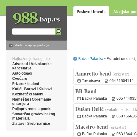
Poslovni imenik
Akcijska po
988.bap.rs
dodatne opcije pretrage
Najtraženije kategorije:
Bačka Palanka
• Estradni umetnici,
Advokati i Advokatske
kancelarije
Amaretto bend
(orkestar)
Auto otpadi
Cvećare
Tovariševo
064 / 1504112
Frizerski saloni
Kafići, Barovi i Klubovi
BB Band
Kozmetički saloni
Bačka Palanka
065 / 44035
Nameštaj i Opremanje
enterijera
Dušan Delić
(vokalni solista i k
Poljoprivredne apoteke
Stovarišta građevinskog
Bačka Palanka
060 / 66616
materijala
Zlatare i Srebrnarnice
Maestro bend
(orkestar)
Bačka Palanka
063 / 84410