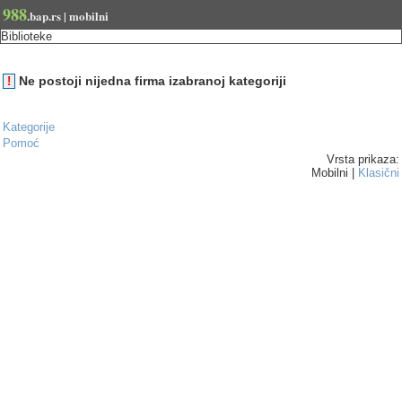
988
.bap.rs | mobilni
Biblioteke
Ne postoji nijedna firma izabranoj kategoriji
!
Kategorije
Pomoć
Vrsta prikaza:
Mobilni |
Klasični